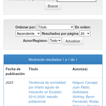
Ordenar por:
En orden:
Resultados por página
Autor/Registro:
Mostrando resultados 1 a 1 de 1
Fecha de
Título
Autor(es)
publicación
2023
Tendencia de mortalidad
Holguín Carvajal,
por infarto agudo de
Juan Pablo
;
miocardio en Ecuador,
Quituisaca
2010-2020: estudio
Vizhñay, Byron
poblacional
Fernando
;
Rodas