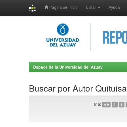
Página de inicio
Listar
Ayuda
Skip
navigation
Dspace de la Universidad del Azuay
Buscar por Autor Quituis
Ir a:
0-9
A
B