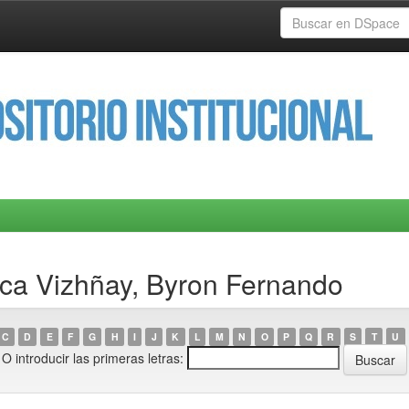
aca Vizhñay, Byron Fernando
C
D
E
F
G
H
I
J
K
L
M
N
O
P
Q
R
S
T
U
O introducir las primeras letras: