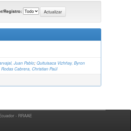
r/Registro:
rvajal, Juan Pablo
;
Quituisaca Vizhñay, Byron
;
Rodas Cabrera, Christian Paúl
l Ecuador - RRAAE