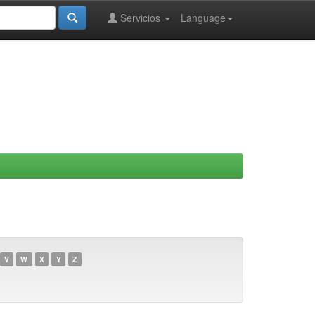
Servicios
Language
V
W
X
Y
Z