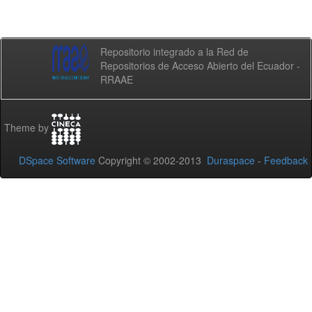
Repositorio integrado a la Red de
Repositorios de Acceso Abierto del Ecuador -
RRAAE
Theme by
DSpace Software
Copyright © 2002-2013
Duraspace
-
Feedback