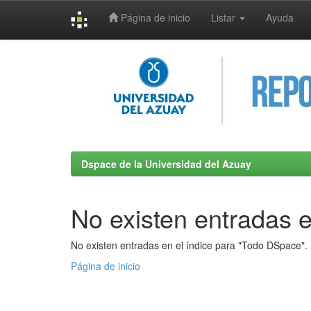
Página de inicio
Listar
Ayuda
Skip
navigation
Dspace de la Universidad del Azuay
No existen entradas e
No existen entradas en el índice para "Todo DSpace".
Página de inicio