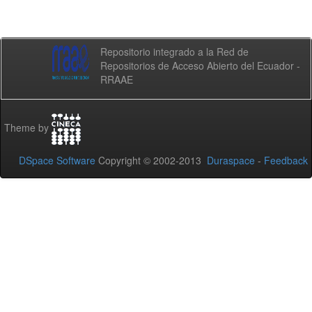
Repositorio integrado a la Red de
Repositorios de Acceso Abierto del Ecuador -
RRAAE
Theme by
DSpace Software
Copyright © 2002-2013
Duraspace
-
Feedback