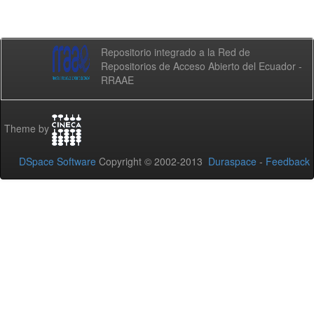
Repositorio integrado a la Red de
Repositorios de Acceso Abierto del Ecuador -
RRAAE
Theme by
DSpace Software
Copyright © 2002-2013
Duraspace
-
Feedback