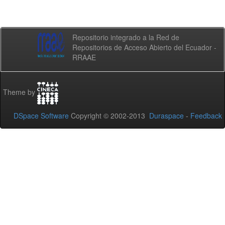
Repositorio integrado a la Red de
Repositorios de Acceso Abierto del Ecuador -
RRAAE
Theme by
DSpace Software
Copyright © 2002-2013
Duraspace
-
Feedback