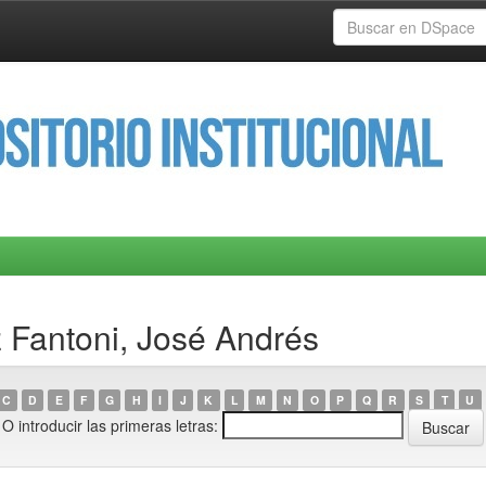
 Fantoni, José Andrés
C
D
E
F
G
H
I
J
K
L
M
N
O
P
Q
R
S
T
U
O introducir las primeras letras: