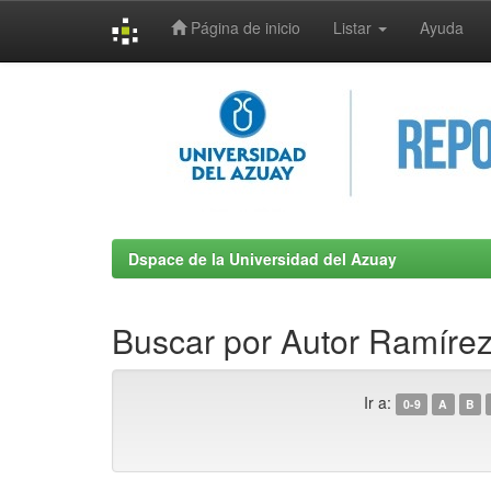
Página de inicio
Listar
Ayuda
Skip
navigation
Dspace de la Universidad del Azuay
Buscar por Autor Ramírez
Ir a:
0-9
A
B