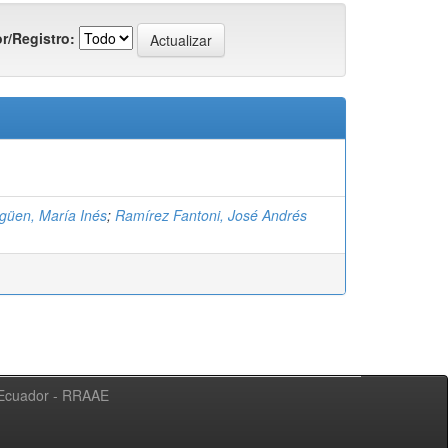
r/Registro:
igüen, María Inés
;
Ramírez Fantoni, José Andrés
l Ecuador - RRAAE