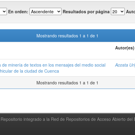
En orden:
Resultados por página
Auto
Mostrando resultados 1 a 1 de 1
Autor(es)
s de minería de textos en los mensajes del medio social
Acosta Ur
vehicular de la ciudad de Cuenca
Mostrando resultados 1 a 1 de 1
Repositorio integrado a la Red de Repositorios de Acceso Abierto de