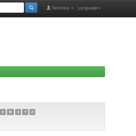
Servicios
Language
V
W
X
Y
Z