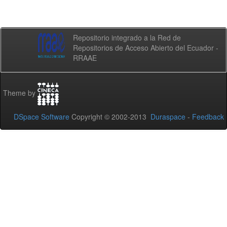
Repositorio integrado a la Red de
Repositorios de Acceso Abierto del Ecuador -
RRAAE
Theme by
DSpace Software
Copyright © 2002-2013
Duraspace
-
Feedback