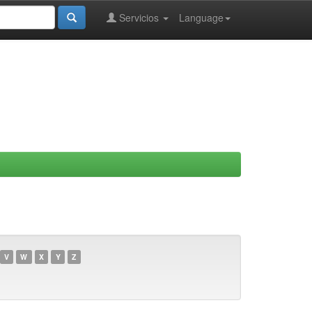
Servicios
Language
V
W
X
Y
Z