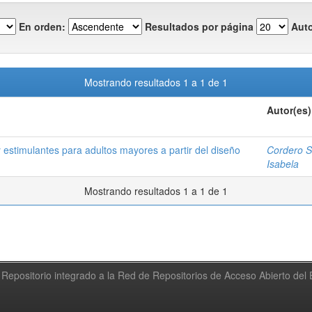
En orden:
Resultados por página
Auto
Mostrando resultados 1 a 1 de 1
Autor(es)
y estimulantes para adultos mayores a partir del diseño
Cordero S
Isabela
Mostrando resultados 1 a 1 de 1
Repositorio integrado a la Red de Repositorios de Acceso Abierto de