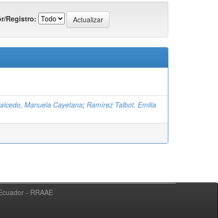
r/Registro:
alcedo, Manuela Cayetana
;
Ramírez Talbot, Emilia
l Ecuador - RRAAE