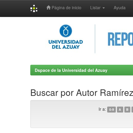
Página de inicio
Listar
Ayuda
Skip
navigation
Dspace de la Universidad del Azuay
Buscar por Autor Ramírez 
Ir a:
0-9
A
B