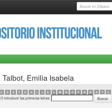
Talbot, Emilia Isabela
C
D
E
F
G
H
I
J
K
L
M
N
O
P
Q
R
S
T
U
O introducir las primeras letras: