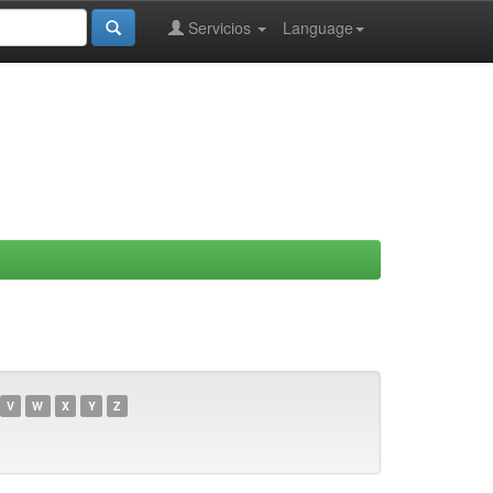
Servicios
Language
V
W
X
Y
Z