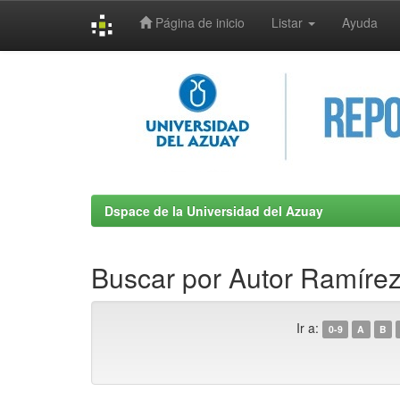
Página de inicio
Listar
Ayuda
Skip
navigation
Dspace de la Universidad del Azuay
Buscar por Autor Ramírez 
Ir a:
0-9
A
B