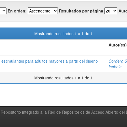
En orden:
Resultados por página
Auto
Mostrando resultados 1 a 1 de 1
Autor(es)
y estimulantes para adultos mayores a partir del diseño
Cordero S
Isabela
Mostrando resultados 1 a 1 de 1
Repositorio integrado a la Red de Repositorios de Acceso Abierto de