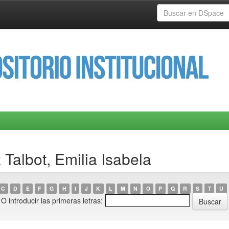
Talbot, Emilia Isabela
C
D
E
F
G
H
I
J
K
L
M
N
O
P
Q
R
S
T
U
O introducir las primeras letras: