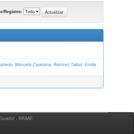
r/Registro:
alcedo, Manuela Cayetana
;
Ramírez Talbot, Emilia
l Ecuador - RRAAE