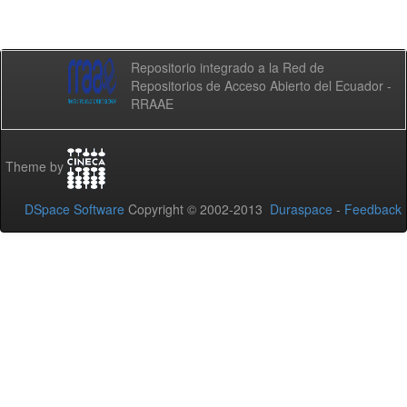
Repositorio integrado a la Red de
Repositorios de Acceso Abierto del Ecuador -
RRAAE
Theme by
DSpace Software
Copyright © 2002-2013
Duraspace
-
Feedback