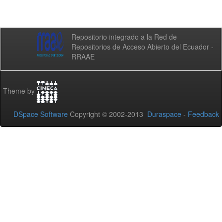
Repositorio integrado a la Red de
Repositorios de Acceso Abierto del Ecuador -
RRAAE
Theme by
DSpace Software
Copyright © 2002-2013
Duraspace
-
Feedback