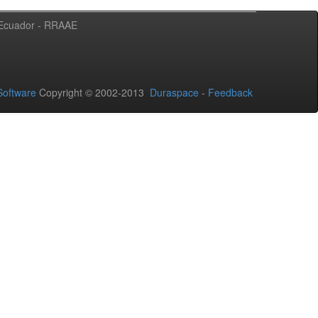
l Ecuador - RRAAE
oftware
Copyright © 2002-2013
Duraspace
-
Feedback