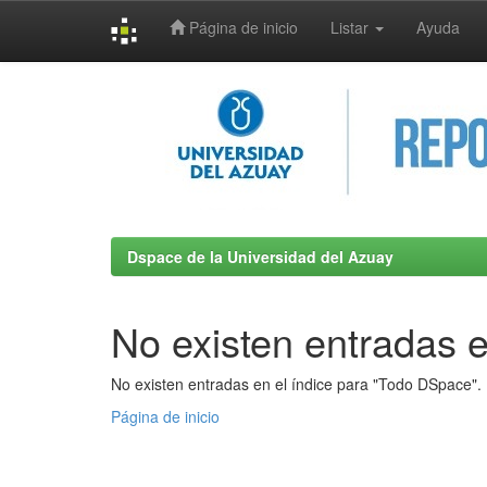
Página de inicio
Listar
Ayuda
Skip
navigation
Dspace de la Universidad del Azuay
No existen entradas e
No existen entradas en el índice para "Todo DSpace".
Página de inicio