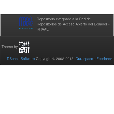
Repositorio integrado a la Red de
Repositorios de Acceso Abierto del Ecuador -
RRAAE
Theme by
DSpace Software
Copyright © 2002-2013
Duraspace
-
Feedback