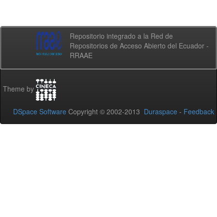
Repositorio integrado a la Red de
Repositorios de Acceso Abierto del Ecuador -
RRAAE
Theme by
DSpace Software
Copyright © 2002-2013
Duraspace
-
Feedback