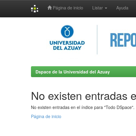
Página de inicio
Listar
Ayuda
Skip
navigation
Dspace de la Universidad del Azuay
No existen entradas e
No existen entradas en el índice para "Todo DSpace".
Página de inicio