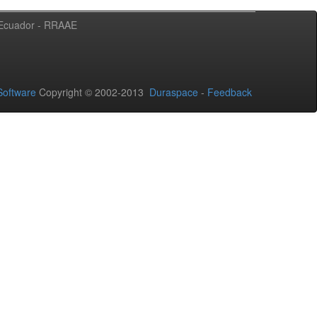
l Ecuador - RRAAE
oftware
Copyright © 2002-2013
Duraspace
-
Feedback