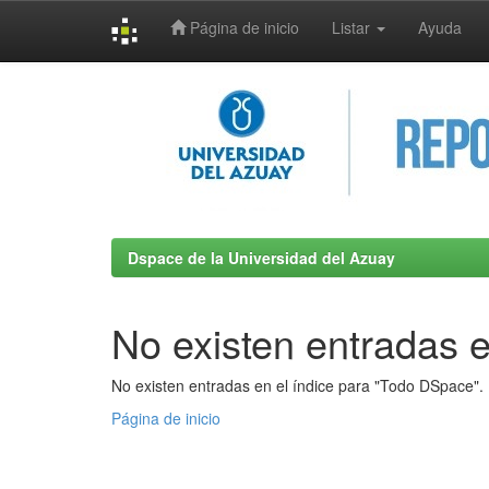
Página de inicio
Listar
Ayuda
Skip
navigation
Dspace de la Universidad del Azuay
No existen entradas e
No existen entradas en el índice para "Todo DSpace".
Página de inicio