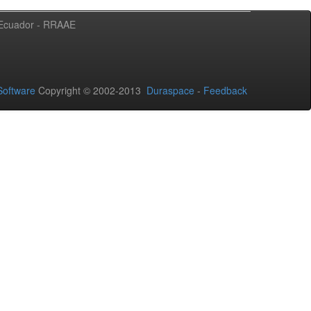
l Ecuador - RRAAE
oftware
Copyright © 2002-2013
Duraspace
-
Feedback