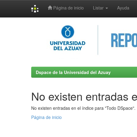
Página de inicio
Listar
Ayuda
Skip
navigation
Dspace de la Universidad del Azuay
No existen entradas e
No existen entradas en el índice para "Todo DSpace".
Página de inicio