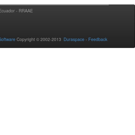
l Ecuador - RRAAE
oftware
Copyright © 2002-2013
Duraspace
-
Feedback