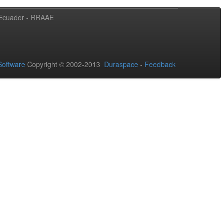
l Ecuador - RRAAE
oftware
Copyright © 2002-2013
Duraspace
-
Feedback