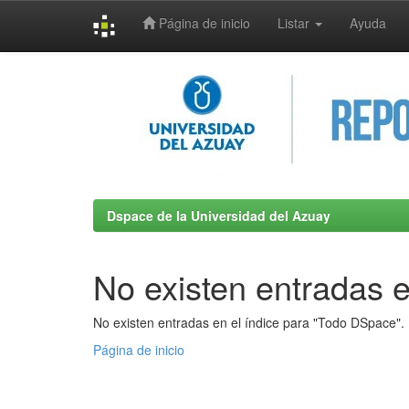
Página de inicio
Listar
Ayuda
Skip
navigation
Dspace de la Universidad del Azuay
No existen entradas e
No existen entradas en el índice para "Todo DSpace".
Página de inicio