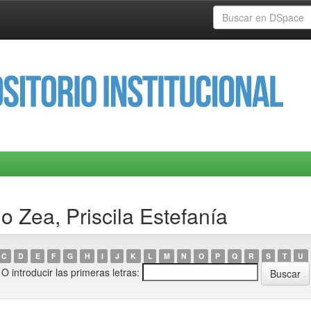
 Zea, Priscila Estefanía
C
D
E
F
G
H
I
J
K
L
M
N
O
P
Q
R
S
T
U
O introducir las primeras letras: