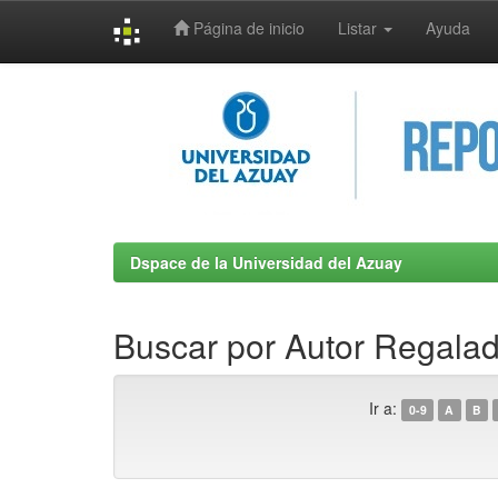
Página de inicio
Listar
Ayuda
Skip
navigation
Dspace de la Universidad del Azuay
Buscar por Autor Regalado
Ir a:
0-9
A
B