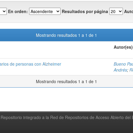
En orden:
Resultados por página
Auto
Mostrando resultados 1 a 1 de 1
Autor(es)
arios de personas con Alzheimer
Bueno Pac
Andrés
;
R
Mostrando resultados 1 a 1 de 1
Repositorio integrado a la Red de Repositorios de Acceso Abierto de