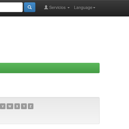
Servicios
Language
V
W
X
Y
Z