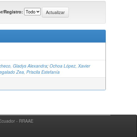
r/Registro:
heco, Gladys Alexandra
;
Ochoa López, Xavier
egalado Zea, Priscila Estefanía
l Ecuador - RRAAE