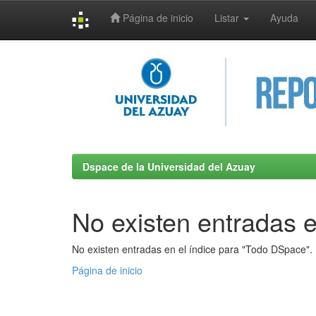
Página de inicio
Listar
Ayuda
Skip
navigation
Dspace de la Universidad del Azuay
No existen entradas e
No existen entradas en el índice para "Todo DSpace".
Página de inicio