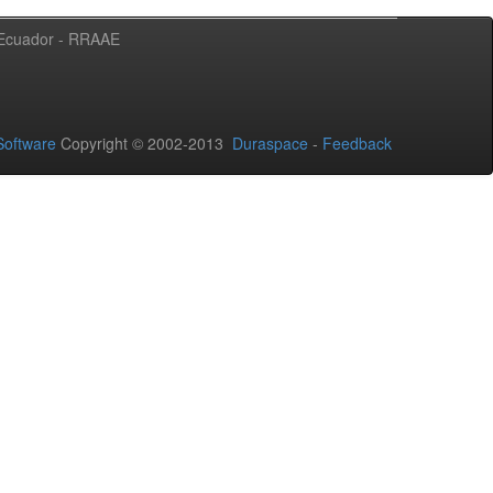
l Ecuador - RRAAE
oftware
Copyright © 2002-2013
Duraspace
-
Feedback