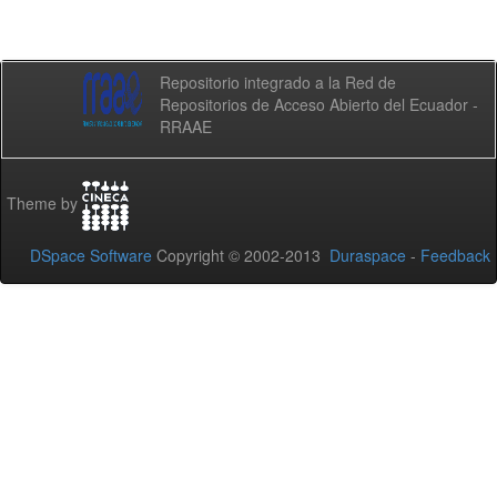
Repositorio integrado a la Red de
Repositorios de Acceso Abierto del Ecuador -
RRAAE
Theme by
DSpace Software
Copyright © 2002-2013
Duraspace
-
Feedback