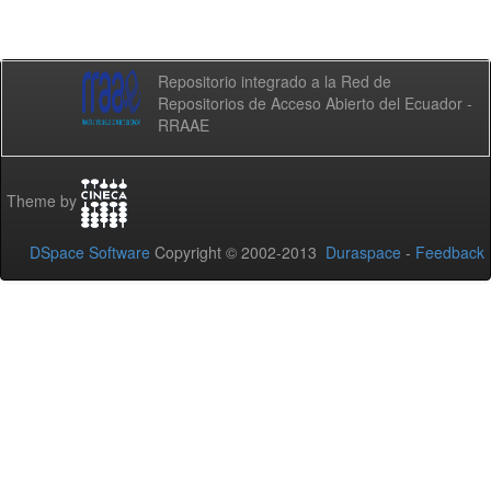
Repositorio integrado a la Red de
Repositorios de Acceso Abierto del Ecuador -
RRAAE
Theme by
DSpace Software
Copyright © 2002-2013
Duraspace
-
Feedback