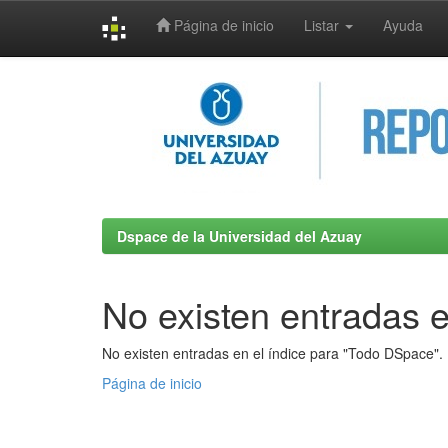
Página de inicio
Listar
Ayuda
Skip
navigation
Dspace de la Universidad del Azuay
No existen entradas e
No existen entradas en el índice para "Todo DSpace".
Página de inicio