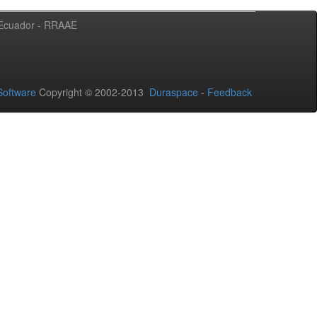
l Ecuador - RRAAE
oftware
Copyright © 2002-2013
Duraspace
-
Feedback