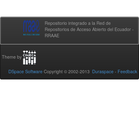
Repositorio integrado a la Red de
Repositorios de Acceso Abierto del Ecuador -
RRAAE
Theme by
DSpace Software
Copyright © 2002-2013
Duraspace
-
Feedback