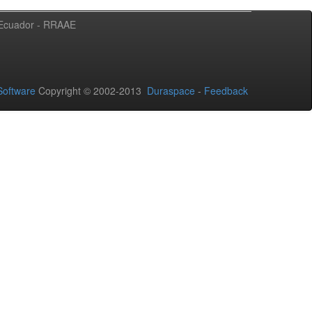
l Ecuador - RRAAE
oftware
Copyright © 2002-2013
Duraspace
-
Feedback