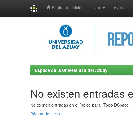
Página de inicio
Listar
Ayuda
Skip
navigation
Dspace de la Universidad del Azuay
No existen entradas e
No existen entradas en el índice para "Todo DSpace".
Página de inicio