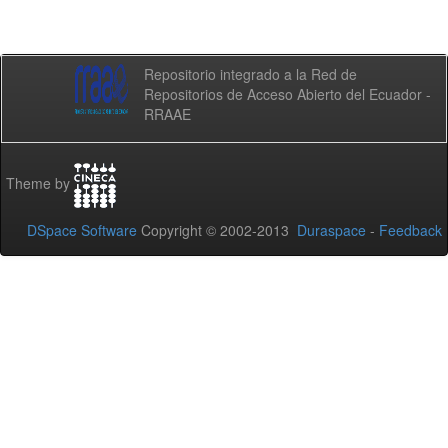
Repositorio integrado a la Red de
Repositorios de Acceso Abierto del Ecuador -
RRAAE
Theme by
DSpace Software
Copyright © 2002-2013
Duraspace
-
Feedback