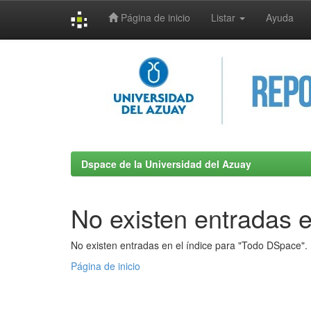
Página de inicio
Listar
Ayuda
Skip
navigation
Dspace de la Universidad del Azuay
No existen entradas e
No existen entradas en el índice para "Todo DSpace".
Página de inicio