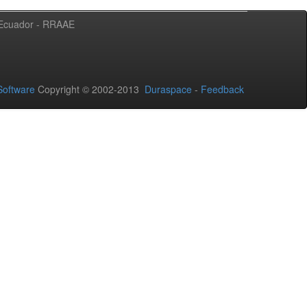
l Ecuador - RRAAE
oftware
Copyright © 2002-2013
Duraspace
-
Feedback