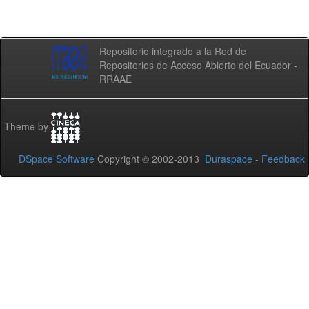
Repositorio integrado a la Red de
Repositorios de Acceso Abierto del Ecuador -
RRAAE
Theme by
DSpace Software
Copyright © 2002-2013
Duraspace
-
Feedback