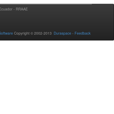
l Ecuador - RRAAE
oftware
Copyright © 2002-2013
Duraspace
-
Feedback