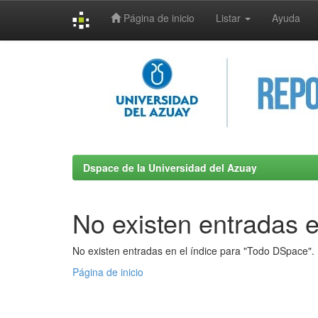
Página de inicio
Listar
Ayuda
Skip
navigation
Dspace de la Universidad del Azuay
No existen entradas e
No existen entradas en el índice para "Todo DSpace".
Página de inicio