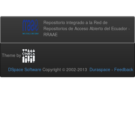
Repositorio integrado a la Red de
Repositorios de Acceso Abierto del Ecuador -
RRAAE
Theme by
DSpace Software
Copyright © 2002-2013
Duraspace
-
Feedback