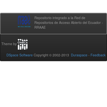
Repositorio integrado a la Red de
Repositorios de Acceso Abierto del Ecuador -
RRAAE
Theme by
DSpace Software
Copyright © 2002-2013
Duraspace
-
Feedback