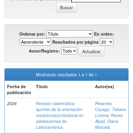
Ordenar por:
En orden:
Resultados por página
Autor/Registro:
Mostrando resultados 1 a 1 de 1
Fecha de
Título
Autor(es)
publicación
2024
Revisión sistemática:
Pesantez
aportes de la orientación
Coyago, Tatiana
vocacional/profesional en
Lorena
;
Reyes
adolescentes de
Abad, Diana
Latinoamérica
Marcela