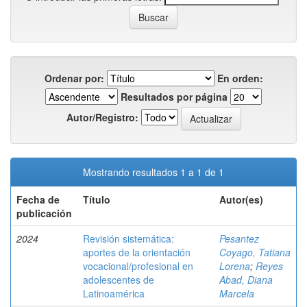
Ordenar por:
En orden:
Resultados por página
Autor/Registro:
Mostrando resultados 1 a 1 de 1
Fecha de
Título
Autor(es)
publicación
2024
Revisión sistemática:
Pesantez
aportes de la orientación
Coyago, Tatiana
vocacional/profesional en
Lorena
;
Reyes
adolescentes de
Abad, Diana
Latinoamérica
Marcela