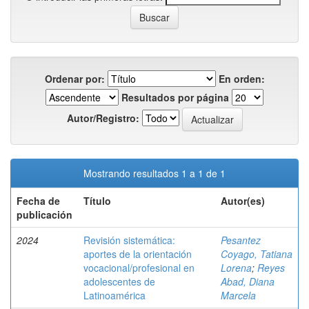
Ordenar por:
En orden:
Resultados por página
Autor/Registro:
Mostrando resultados 1 a 1 de 1
Fecha de
Título
Autor(es)
publicación
2024
Revisión sistemática:
Pesantez
aportes de la orientación
Coyago, Tatiana
vocacional/profesional en
Lorena
;
Reyes
adolescentes de
Abad, Diana
Latinoamérica
Marcela