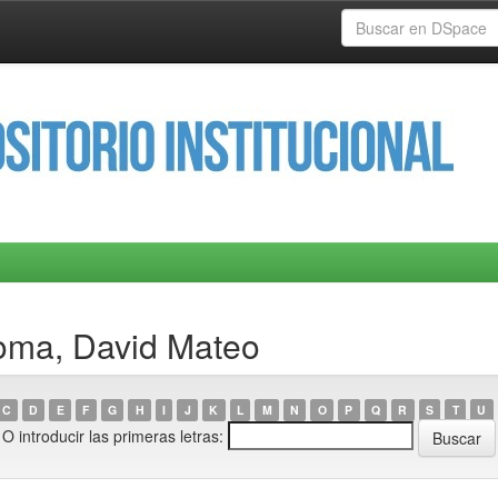
Poma, David Mateo
C
D
E
F
G
H
I
J
K
L
M
N
O
P
Q
R
S
T
U
O introducir las primeras letras: