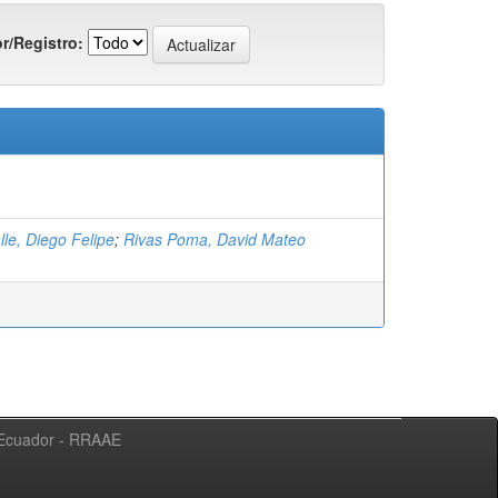
r/Registro:
lle, Diego Felipe
;
Rivas Poma, David Mateo
l Ecuador - RRAAE