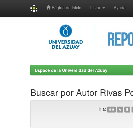
Página de inicio
Listar
Ayuda
Skip
navigation
Dspace de la Universidad del Azuay
Buscar por Autor Rivas 
Ir a:
0-9
A
B