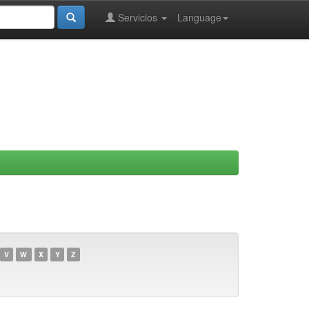
Servicios
Language
V
W
X
Y
Z