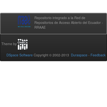
Repositorio integrado a la Red de
Repositorios de Acceso Abierto del Ecuador -
RRAAE
Theme by
DSpace Software
Copyright © 2002-2013
Duraspace
-
Feedback