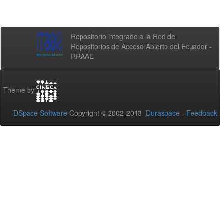
Repositorio integrado a la Red de
Repositorios de Acceso Abierto del Ecuador -
RRAAE
Theme by
DSpace Software
Copyright © 2002-2013
Duraspace
-
Feedback