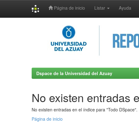
Página de inicio
Listar
Ayuda
Skip
navigation
Dspace de la Universidad del Azuay
No existen entradas e
No existen entradas en el índice para "Todo DSpace".
Página de inicio