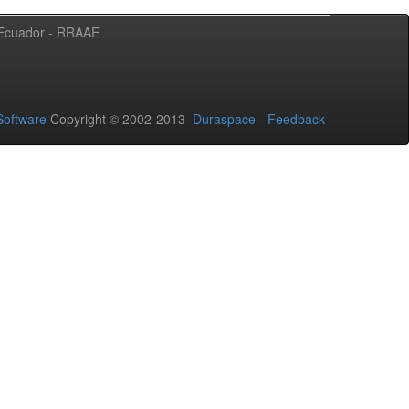
l Ecuador - RRAAE
oftware
Copyright © 2002-2013
Duraspace
-
Feedback