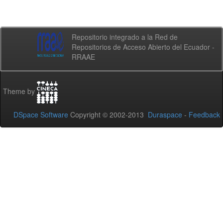
Repositorio integrado a la Red de
Repositorios de Acceso Abierto del Ecuador -
RRAAE
Theme by
DSpace Software
Copyright © 2002-2013
Duraspace
-
Feedback