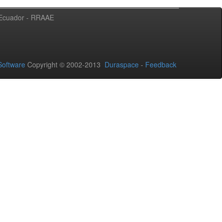
l Ecuador - RRAAE
oftware
Copyright © 2002-2013
Duraspace
-
Feedback