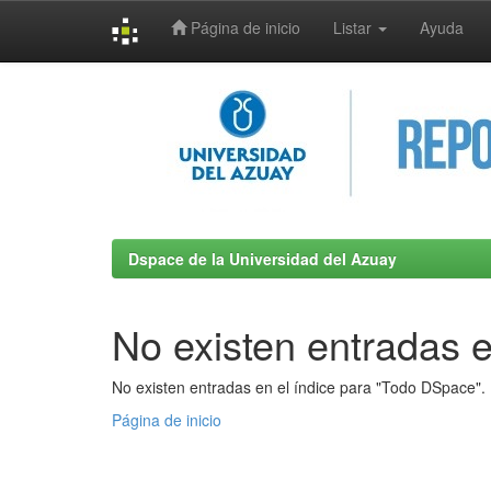
Página de inicio
Listar
Ayuda
Skip
navigation
Dspace de la Universidad del Azuay
No existen entradas e
No existen entradas en el índice para "Todo DSpace".
Página de inicio