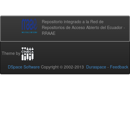
Repositorio integrado a la Red de
Repositorios de Acceso Abierto del Ecuador -
RRAAE
Theme by
DSpace Software
Copyright © 2002-2013
Duraspace
-
Feedback