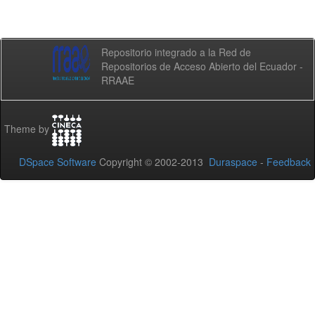
Repositorio integrado a la Red de
Repositorios de Acceso Abierto del Ecuador -
RRAAE
Theme by
DSpace Software
Copyright © 2002-2013
Duraspace
-
Feedback