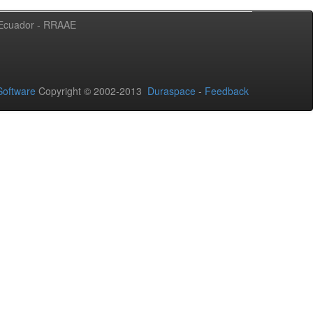
l Ecuador - RRAAE
oftware
Copyright © 2002-2013
Duraspace
-
Feedback