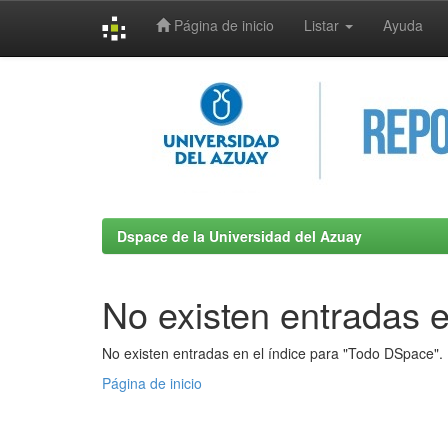
Página de inicio
Listar
Ayuda
Skip
navigation
Dspace de la Universidad del Azuay
No existen entradas e
No existen entradas en el índice para "Todo DSpace".
Página de inicio