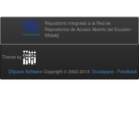
Repositorio integrado a la Red de
Repositorios de Acceso Abierto del Ecuador -
RRAAE
Theme by
DSpace Software
Copyright © 2002-2013
Duraspace
-
Feedback