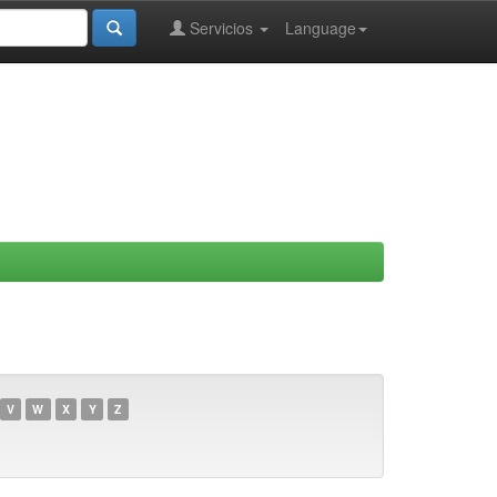
Servicios
Language
V
W
X
Y
Z