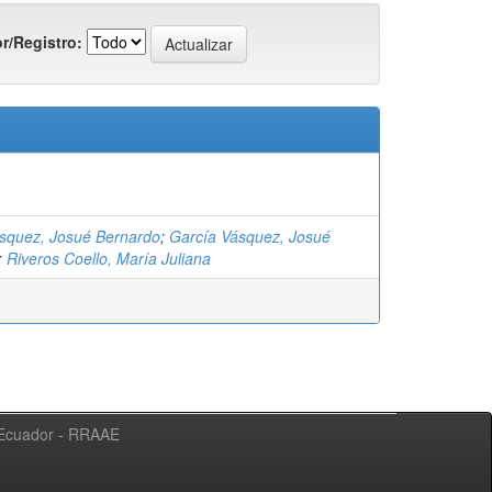
r/Registro:
ásquez, Josué Bernardo
;
García Vásquez, Josué
;
Riveros Coello, María Juliana
l Ecuador - RRAAE