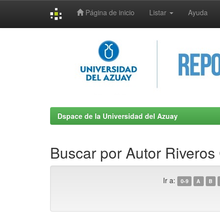
Página de inicio
Listar
Ayuda
Skip
navigation
Dspace de la Universidad del Azuay
Buscar por Autor Riveros 
Ir a:
0-9
A
B