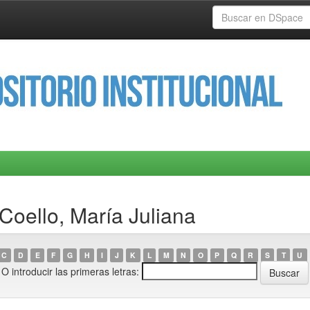
Coello, María Juliana
C
D
E
F
G
H
I
J
K
L
M
N
O
P
Q
R
S
T
U
O introducir las primeras letras: