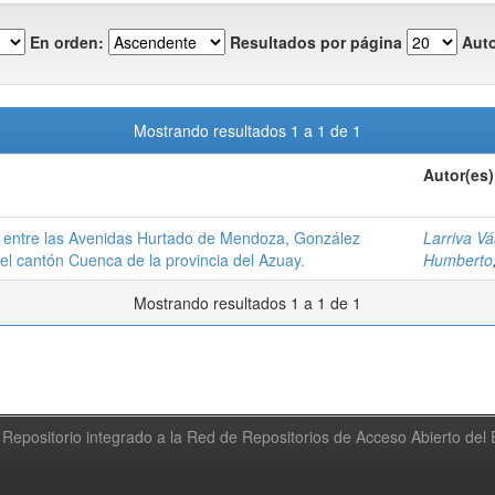
En orden:
Resultados por página
Auto
Mostrando resultados 1 a 1 de 1
Autor(es)
o entre las Avenidas Hurtado de Mendoza, González
Larriva V
l cantón Cuenca de la provincia del Azuay.
Humberto
Mostrando resultados 1 a 1 de 1
Repositorio integrado a la Red de Repositorios de Acceso Abierto de