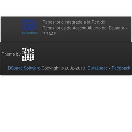
Repositorio integrado a la Red de
Repositorios de Acceso Abierto del Ecuador -
RRAAE
Theme by
DSpace Software
Copyright © 2002-2013
Duraspace
-
Feedback