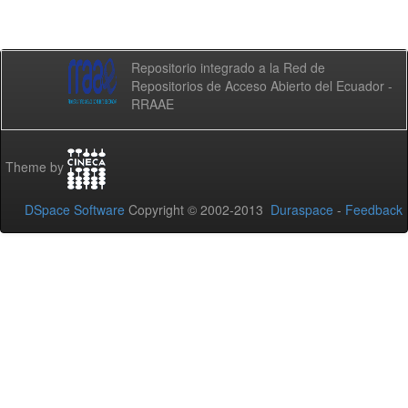
Repositorio integrado a la Red de
Repositorios de Acceso Abierto del Ecuador -
RRAAE
Theme by
DSpace Software
Copyright © 2002-2013
Duraspace
-
Feedback