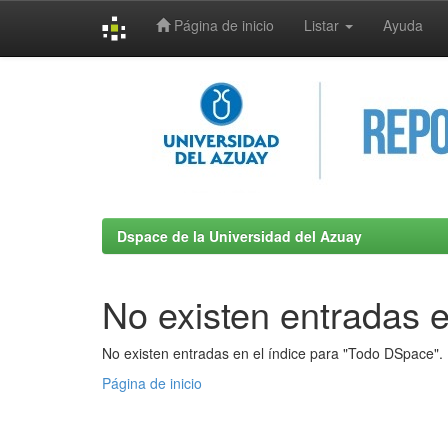
Página de inicio
Listar
Ayuda
Skip
navigation
Dspace de la Universidad del Azuay
No existen entradas e
No existen entradas en el índice para "Todo DSpace".
Página de inicio