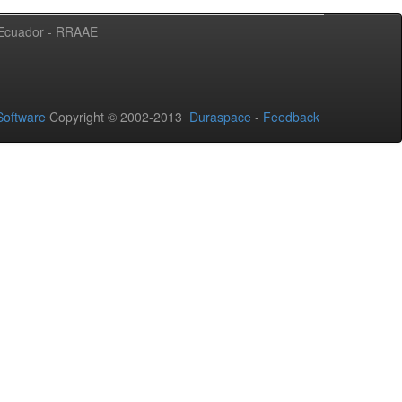
l Ecuador - RRAAE
oftware
Copyright © 2002-2013
Duraspace
-
Feedback